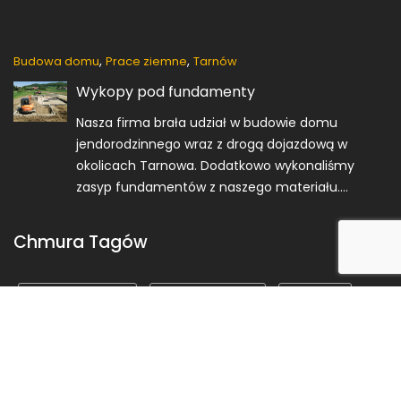
,
,
Budowa domu
Prace ziemne
Tarnów
Wykopy pod fundamenty
Nasza firma brała udział w budowie domu
jendorodzinnego wraz z drogą dojazdową w
okolicach Tarnowa. Dodatkowo wykonaliśmy
zasyp fundamentów z naszego materiału....
Chmura Tagów
Budowa domu
Prace ziemne
Tarnów
© PUG-TRANS
Construction Field by
Acme Themes
Politka prywatności
O Nas