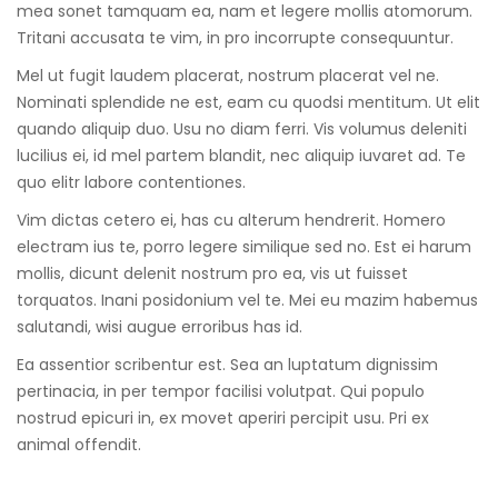
mea sonet tamquam ea, nam et legere mollis atomorum.
Tritani accusata te vim, in pro incorrupte consequuntur.
Mel ut fugit laudem placerat, nostrum placerat vel ne.
Nominati splendide ne est, eam cu quodsi mentitum. Ut elit
quando aliquip duo. Usu no diam ferri. Vis volumus deleniti
lucilius ei, id mel partem blandit, nec aliquip iuvaret ad. Te
quo elitr labore contentiones.
Vim dictas cetero ei, has cu alterum hendrerit. Homero
electram ius te, porro legere similique sed no. Est ei harum
mollis, dicunt delenit nostrum pro ea, vis ut fuisset
torquatos. Inani posidonium vel te. Mei eu mazim habemus
salutandi, wisi augue erroribus has id.
Ea assentior scribentur est. Sea an luptatum dignissim
pertinacia, in per tempor facilisi volutpat. Qui populo
nostrud epicuri in, ex movet aperiri percipit usu. Pri ex
animal offendit.