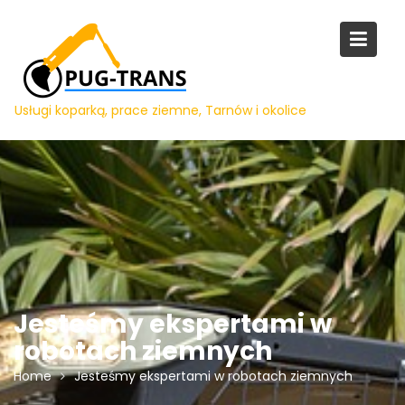
Skip
to
content
Usługi koparką, prace ziemne, Tarnów i okolice
Jesteśmy ekspertami w
robotach ziemnych
Home
Jesteśmy ekspertami w robotach ziemnych